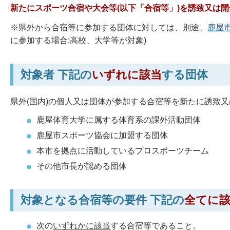
新たにスポーツ合宿や大会等(以下「合宿等」)を誘致又は
※県外から合宿等に参加する団体に対しては、別途、
鹿屋
に参加する場合:高校、大学等が対象)
対象者 下記の
いずれに該当
する団体
県外(国内)の個人又は団体が参加する合宿等を新たに誘致
鹿屋体育大学に属する体育系の課外活動団体
鹿屋市スポーツ協会に加盟する団体
本市を拠点に活動しているプロスポーツチーム
その他市長が認める団体
対象となる合宿等の要件 下記の
全てに
次の
いずれかに該当
する合宿等であること。