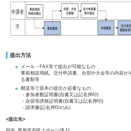
提出方法
メール・FAX等で提出が可能なもの
事前相談用紙、交付申請書、合宿や大会等の内容が
る書類等
郵送等で原本の提出が必要なもの
・参加者数証明書(自書又は記名押印)
・合宿等誘致証明書(自書又は記名押印)
・請求書(記名押印のみ)
<提出先>
宛先 鹿屋市市民スポーツ課 行