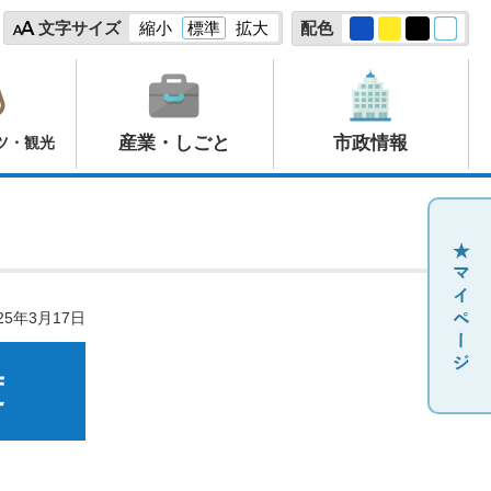
文字サイズ
縮小
標準
拡大
配色
産業・しごと
市政情報
ツ・観光
25年3月17日
度