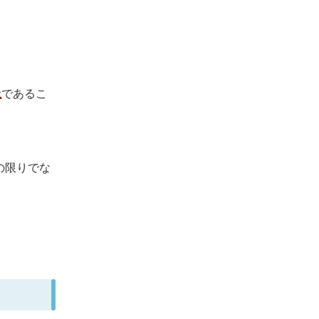
上
であるこ
の限りでな