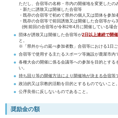
ただし、合宿等の名称・市内の開催地を変更したの
・新たに誘致又は開催した合宿等
・既存の合宿等で初めて県外の個人又は団体を参加
・既存の合宿等で前回誘致又は開催した合宿等から3年
(例:前回の合宿等が令和2年4月に開催している場合
団体が誘致又は開催した合宿等が
2日以上連続で開
と。
※「県外からの延べ参加者数」合宿等における1日
合宿等で使用する主たるスポーツ等施設が鹿屋市内
各種大会の開催に係る会議等への参加を目的とする
い。
持ち回り等の開催方法により開催地が決まる合宿等
政治的又は宗教的活動を目的とするものでないこと
公序良俗に反しないものであること。
奨励金の額