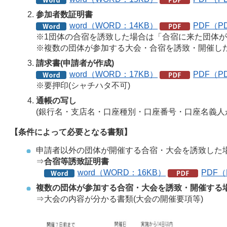
参加者数証明書
word（WORD：14KB）
PDF（P
※1団体の合宿を誘致した場合は「合宿に来た団体
※複数の団体が参加する大会・合宿を誘致・開催し
請求書(申請者が作成)
word（WORD：17KB）
PDF（P
※要押印(シャチハタ不可)
通帳の写し
(銀行名・支店名・口座種別・口座番号・口座名義人
【条件によって必要となる書類】
申請者以外の団体が開催する合宿・大会を誘致した
⇒
合宿等誘致証明書
word（WORD：16KB）
PDF（
複数の団体が参加する合宿・大会を誘致・開催する
⇒大会の内容が分かる書類(大会の開催要項等)