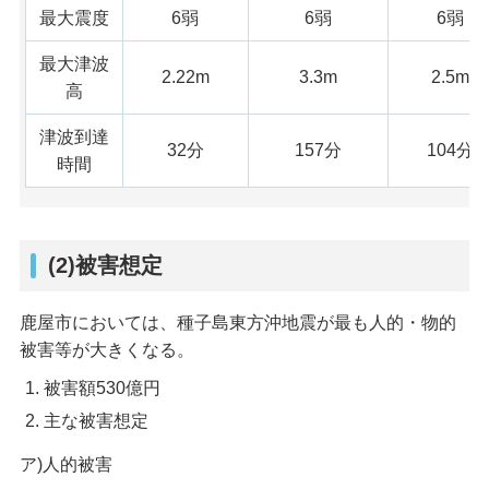
最大震度
6弱
6弱
6弱
最大津波
2.22m
3.3m
2.5m
高
津波到達
32分
157分
104分
時間
(2)被害想定
鹿屋市においては、種子島東方沖地震が最も人的・物的
被害等が大きくなる。
被害額530億円
主な被害想定
ア)人的被害