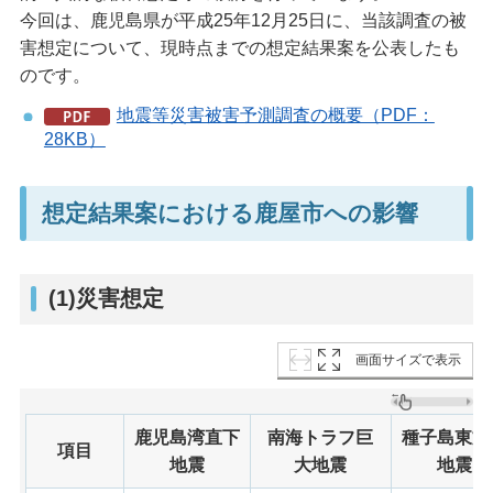
今回は、鹿児島県が平成25年12月25日に、当該調査の被
害想定について、現時点までの想定結果案を公表したも
のです。
地震等災害被害予測調査の概要（PDF：
28KB）
想定結果案における鹿屋市への影響
(1)災害想定
画面サイズで表示
鹿児島湾直下
南海トラフ巨
種子島東方
項目
地震
大地震
地震