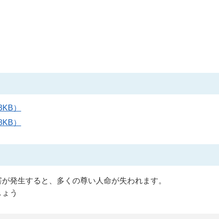
3KB）
8KB）
害が発生すると、多くの尊い人命が失われます。
しょう