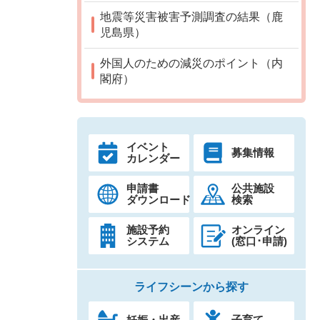
地震等災害被害予測調査の結果（鹿
児島県）
外国人のための減災のポイント（内
閣府）
イベント
募集情報
カレンダー
申請書
公共施設
ダウンロード
検索
施設予約
オンライン
システム
(窓口･申請)
ライフシーンから探す
妊娠・出産
子育て