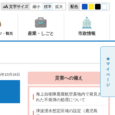
文字サイズ
縮小
標準
拡大
配色
産業・しごと
市政情報
ツ・観光
5年10月16日
災害への備え
海上自衛隊鹿屋航空基地内で発見さ
れた不発弾の処理について
津波浸水想定区域の設定（鹿児島