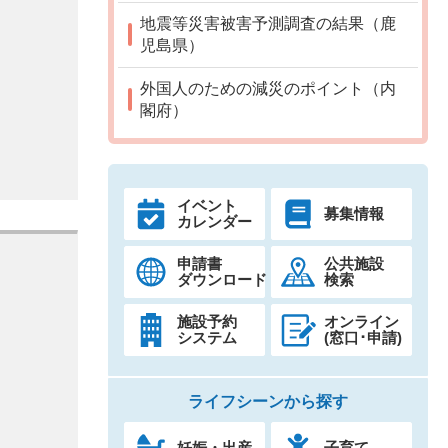
地震等災害被害予測調査の結果（鹿
児島県）
外国人のための減災のポイント（内
閣府）
イベント
募集情報
カレンダー
申請書
公共施設
ダウンロード
検索
施設予約
オンライン
システム
(窓口･申請)
ライフシーンから探す
妊娠・出産
子育て