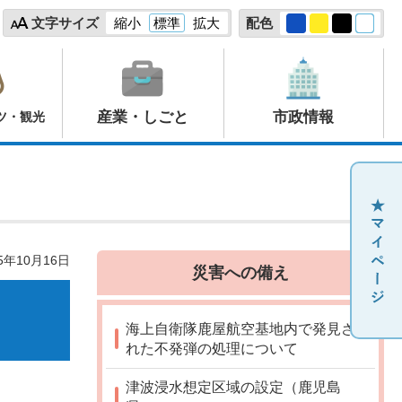
文字サイズ
縮小
標準
拡大
配色
産業・しごと
市政情報
ツ・観光
5年10月16日
災害への備え
海上自衛隊鹿屋航空基地内で発見さ
れた不発弾の処理について
津波浸水想定区域の設定（鹿児島