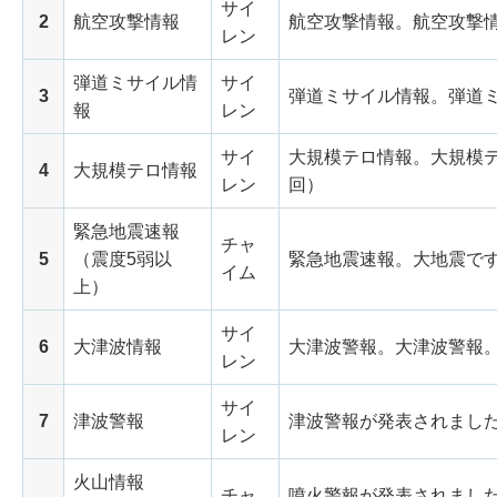
サイ
2
航空攻撃情報
航空攻撃情報。航空攻撃
レン
弾道ミサイル情
サイ
3
弾道ミサイル情報。弾道
報
レン
サイ
大規模テロ情報。大規模
4
大規模テロ情報
レン
回）
緊急地震速報
チャ
5
（震度5弱以
緊急地震速報。大地震で
イム
上）
サイ
6
大津波情報
大津波警報。大津波警報
レン
サイ
7
津波警報
津波警報が発表されました
レン
火山情報
チャ
噴火警報が発表されまし