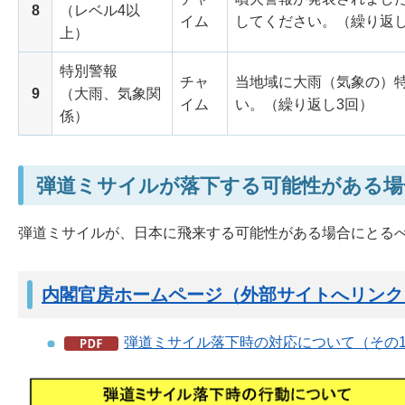
8
（レベル4以
イム
してください。（繰り返し
上）
特別警報
チャ
当地域に大雨（気象の）
9
（大雨、気象関
イム
い。（繰り返し3回）
係）
弾道ミサイルが落下する可能性がある場
弾道ミサイルが、日本に飛来する可能性がある場合にとる
内閣官房ホームページ（外部サイトへリンク
弾道ミサイル落下時の対応について（その1）