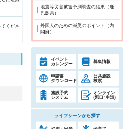
地震等災害被害予測調査の結果（鹿
児島県）
外国人のための減災のポイント（内
ってくださ
閣府）
イベント
募集情報
カレンダー
申請書
公共施設
ダウンロード
検索
施設予約
オンライン
システム
(窓口･申請)
ライフシーンから探す
妊娠・出産
子育て