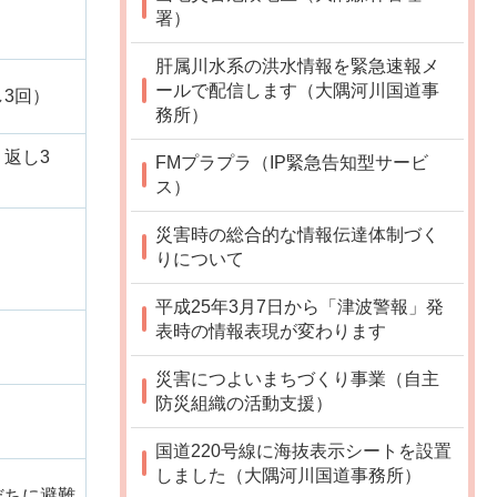
署）
肝属川水系の洪水情報を緊急速報メ
ールで配信します（大隅河川国道事
3回）
務所）
返し3
FMプラプラ（IP緊急告知型サービ
ス）
災害時の総合的な情報伝達体制づく
りについて
平成25年3月7日から「津波警報」発
表時の情報表現が変わります
災害につよいまちづくり事業（自主
防災組織の活動支援）
国道220号線に海抜表示シートを設置
しました（大隅河川国道事務所）
だちに避難