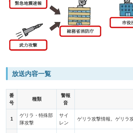
放送内容一覧
番
警報
種類
号
音
ゲリラ・特殊部
サイ
1
ゲリラ攻撃情報。ゲリラ
隊攻撃
レン