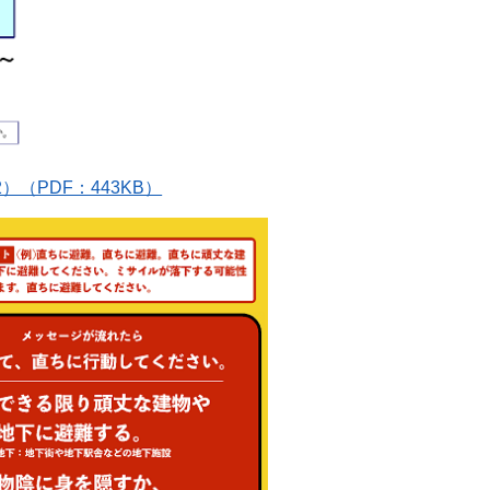
（PDF：443KB）