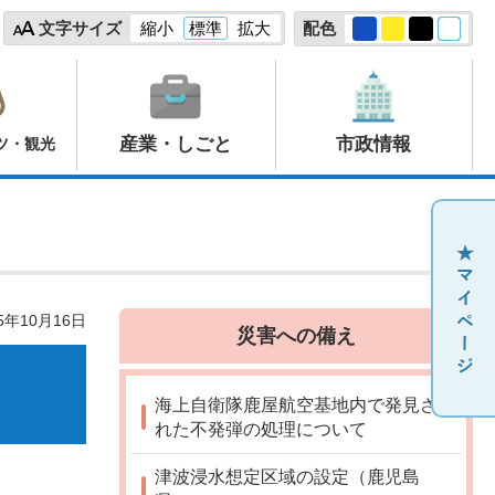
文字サイズ
縮小
標準
拡大
配色
産業・しごと
市政情報
ツ・観光
5年10月16日
災害への備え
海上自衛隊鹿屋航空基地内で発見さ
れた不発弾の処理について
津波浸水想定区域の設定（鹿児島