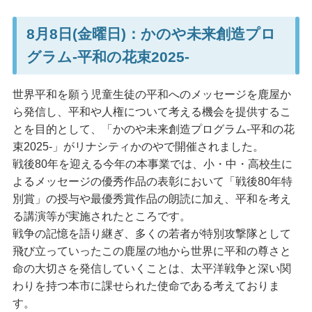
8月8日(金曜日)：かのや未来創造プロ
グラム-平和の花束2025-
世界平和を願う児童生徒の平和へのメッセージを鹿屋か
ら発信し、平和や人権について考える機会を提供するこ
とを目的として、「かのや未来創造プログラム-平和の花
束2025-」がリナシティかのやで開催されました。
戦後80年を迎える今年の本事業では、小・中・高校生に
よるメッセージの優秀作品の表彰において「戦後80年特
別賞」の授与や最優秀賞作品の朗読に加え、平和を考え
る講演等が実施されたところです。
戦争の記憶を語り継ぎ、多くの若者が特別攻撃隊として
飛び立っていったこの鹿屋の地から世界に平和の尊さと
命の大切さを発信していくことは、太平洋戦争と深い関
わりを持つ本市に課せられた使命である考えておりま
す。