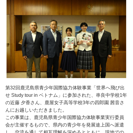
第32回鹿児島県青少年国際協力体験事業「世界へ飛び出
せ Study tour in ベトナム」に参加された、串良中学校1年
の近藤 夕香さん、鹿屋女子高等学校3年の四郎園 茜音さ
んにお越しいただきました。
この事業は、鹿児島県青少年国際協力体験事業実行委員
会が主催するもので、県内の青少年を発展途上国へ派遣
し、交流を通して相互理解を深めるとともに、現地での