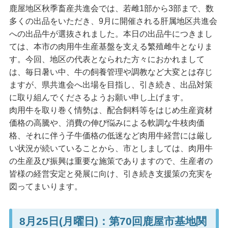
鹿屋地区秋季畜産共進会では、若雌1部から3部まで、数
多くの出品をいただき、9月に開催される肝属地区共進会
への出品牛が選抜されました。本日の出品牛につきまし
ては、本市の肉用牛生産基盤を支える繁殖雌牛となりま
す。今回、地区の代表となられた方々におかれまして
は、毎日暑い中、牛の飼養管理や調教など大変とは存じ
ますが、県共進会へ出場を目指し、引き続き、出品対策
に取り組んでくださるようお願い申し上げます。
肉用牛を取り巻く情勢は、配合飼料等をはじめ生産資材
価格の高騰や、消費の伸び悩みによる軟調な牛枝肉価
格、それに伴う子牛価格の低迷など肉用牛経営には厳し
い状況が続いていることから、市としましては、肉用牛
の生産及び振興は重要な施策でありますので、生産者の
皆様の経営安定と発展に向け、引き続き支援策の充実を
図ってまいります。
8月25日(月曜日)：第70回鹿屋市基地関