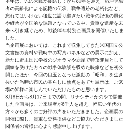
本年は、先の大戦が終結してから80年を迎え、戦争体験
者の高齢化による記憶の伝承、戦争遺跡の老朽化など、
忘れてはいけない後世に語り継ぎたい戦争の記憶の風化
や継承が全国的な課題となっている中、貴重な遺産を未
来へ引き継ぐため、戦後80年特別企画展を開催いたしま
した。
当企画展においては、これまで収集してきた米国国立公
文書館の資料や戦時中の写真パネルなどの展示に加え、
新たに野里国民学校のジオラマや鹿屋で特攻隊員として
訓練を受けた方々の戦争体験談を収めた映像などを初公
開したほか、今回の目玉となった激動の「昭和」を生き
抜いた当時の市民の暮らしに焦点をあてた展示は、ご来
場の皆様に楽しんでいただけたものと思います。
8月8日から8月17日までの間、リナシティかのやで開催
した企画展は、ご来場者が6千人を超え、幅広い年代の
方々から多くのご好評の声をいただきました。企画展の
開催に際し、貴重な史料提供などご協力いただきました
関係者の皆様に心より感謝申し上げます。