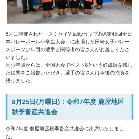
8月に開催された「スミセイVitalityカップJVA第45回全日
本バレーボール小学生大会」に出場した田崎女子バレー
スポーツ少年団の選手と関係者の皆さんがお越しくださ
いました。
同少年団からは、全国大会でベスト8という好成績を残し
た結果をご報告いただき、選手の皆さんは今後の抱負を
語りました。
8月25日(月曜日)：令和7年度 鹿屋地区
秋季畜産共進会
令和7年度 鹿屋地区秋季畜産共進会に出席いたしまし
た。