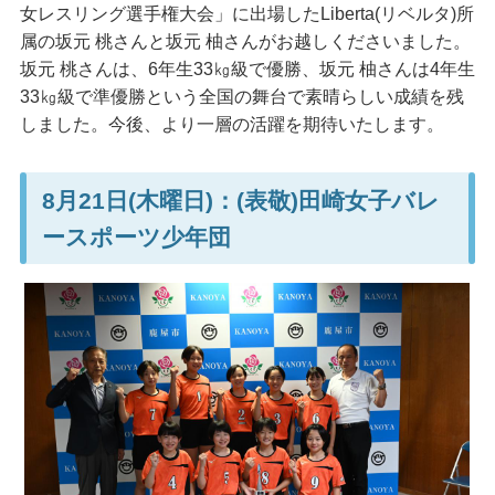
女レスリング選手権大会」に出場したLiberta(リベルタ)所
属の坂元 桃さんと坂元 柚さんがお越しくださいました。
坂元 桃さんは、6年生33㎏級で優勝、坂元 柚さんは4年生
33㎏級で準優勝という全国の舞台で素晴らしい成績を残
しました。今後、より一層の活躍を期待いたします。
8月21日(木曜日)：(表敬)田崎女子バレ
ースポーツ少年団