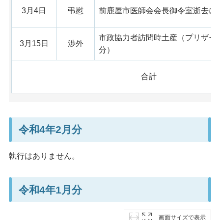
3月4日
弔慰
前鹿屋市医師会会長御令室逝去に
市政協力者訪問時土産（プリザー
3月15日
渉外
分）
合計
令和4年2月分
執行はありません。
令和4年1月分
画面サイズで表示