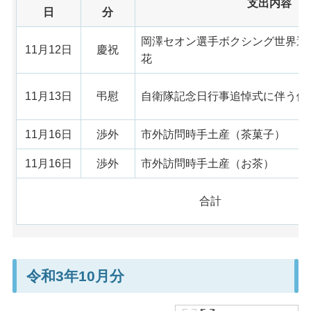
支出内容
日
分
岡澤セオン選手ボクシング世界選
11月12日
慶祝
花
11月13日
弔慰
自衛隊記念日行事追悼式に伴う供
11月16日
渉外
市外訪問時手土産（茶菓子）
11月16日
渉外
市外訪問時手土産（お茶）
合計
令和3年10月分