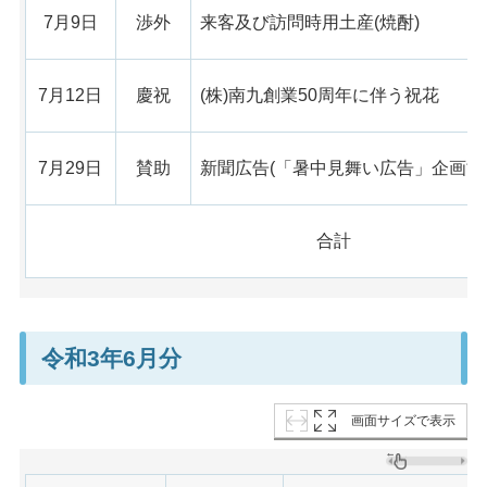
7月9日
渉外
来客及び訪問時用土産(焼酎)
7月12日
慶祝
(株)南九創業50周年に伴う祝花
7月29日
賛助
新聞広告(「暑中見舞い広告」企画協
合計
令和3年6月分
画面サイズで表示