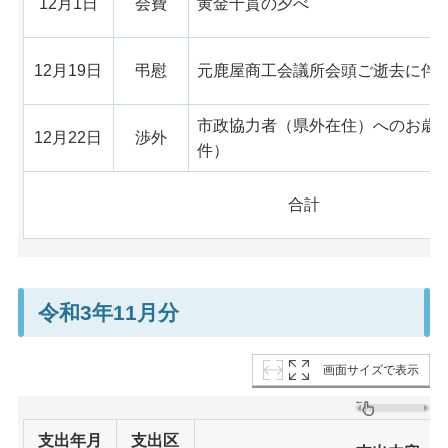
12月1日
会費
黄金千貫の夕べ
12月19日
弔慰
元鹿屋商工会議所会頭ご逝去に伴
市政協力者（県外在住）へのお歳
12月22日
渉外
件）
合計
令和3年11月分
画面サイズで表示
支出年月
支出区