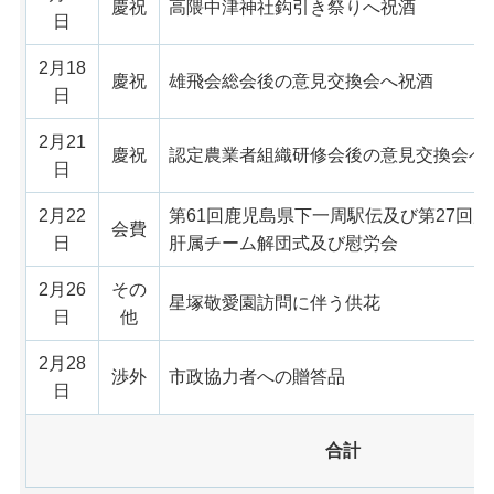
慶祝
高隈中津神社鈎引き祭りへ祝酒
日
2月18
慶祝
雄飛会総会後の意見交換会へ祝酒
日
2月21
慶祝
認定農業者組織研修会後の意見交換会へ
日
2月22
第61回鹿児島県下一周駅伝及び第27回
会費
日
肝属チーム解団式及び慰労会
2月26
その
星塚敬愛園訪問に伴う供花
日
他
2月28
渉外
市政協力者への贈答品
日
合計