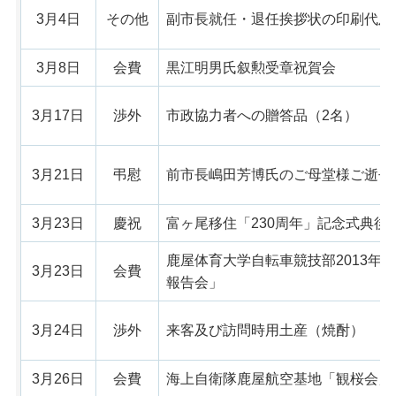
3月4日
その他
副市長就任・退任挨拶状の印刷代及
3月8日
会費
黒江明男氏叙勲受章祝賀会
3月17日
渉外
市政協力者への贈答品（2名）
3月21日
弔慰
前市長嶋田芳博氏のご母堂様ご逝去
3月23日
慶祝
富ヶ尾移住「230周年」記念式典後
鹿屋体育大学自転車競技部2013年
3月23日
会費
報告会」
3月24日
渉外
来客及び訪問時用土産（焼酎）
3月26日
会費
海上自衛隊鹿屋航空基地「観桜会」