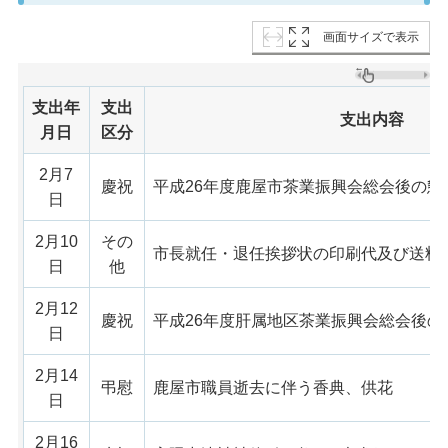
画面サイズで表示
支出年
支出
支出内容
月日
区分
2月7
慶祝
平成26年度鹿屋市茶業振興会総会後の懇
日
2月10
その
市長就任・退任挨拶状の印刷代及び送料
日
他
2月12
慶祝
平成26年度肝属地区茶業振興会総会後の
日
2月14
弔慰
鹿屋市職員逝去に伴う香典、供花
日
2月16