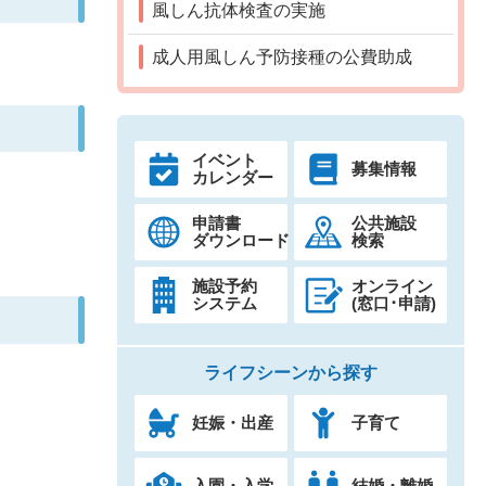
風しん抗体検査の実施
成人用風しん予防接種の公費助成
イベント
募集情報
カレンダー
申請書
公共施設
ダウンロード
検索
施設予約
オンライン
システム
(窓口･申請)
ライフシーンから探す
妊娠・出産
子育て
入園・入学
結婚・離婚