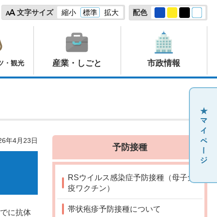
文字サイズ
縮小
標準
拡大
配色
産業・しごと
市政情報
ツ・観光
26年4月23日
予防接種
RSウイルス感染症予防接種（母子免
疫ワクチン）
帯状疱疹予防接種について
までに抗体