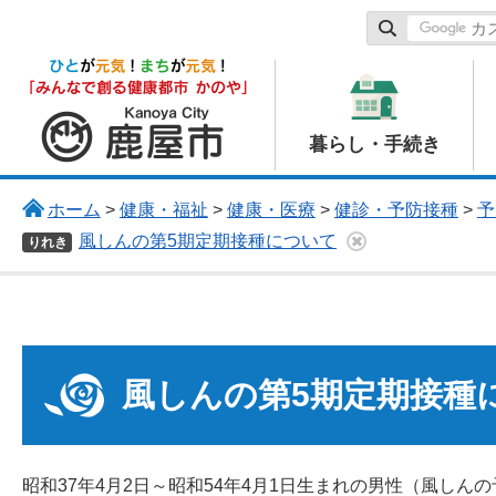
鹿屋市
暮らし・手続き
ホーム
>
健康・福祉
>
健康・医療
>
健診・予防接種
>
予
風しんの第5期定期接種について
りれき
風しんの第5期定期接種
昭和37年4月2日～昭和54年4月1日生まれの男性（風しん