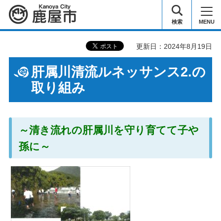
鹿屋市
検索
MENU
更新日：2024年8月19日
肝属川清流ルネッサンス2.の
取り組み
～清き流れの肝属川を守り育てて子や
孫に～