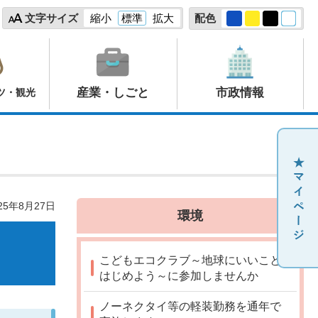
文字サイズ
縮小
標準
拡大
配色
産業・しごと
市政情報
ツ・観光
25年8月27日
環境
こどもエコクラブ～地球にいいこと
はじめよう～に参加しませんか
ノーネクタイ等の軽装勤務を通年で