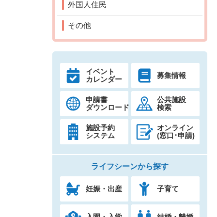
外国人住民
その他
イベント
募集情報
カレンダー
申請書
公共施設
ダウンロード
検索
施設予約
オンライン
システム
(窓口･申請)
ライフシーンから探す
妊娠・出産
子育て
入園・入学
結婚・離婚