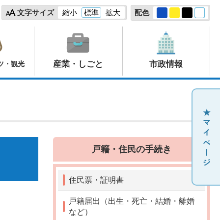
文字サイズ
縮小
標準
拡大
配色
産業・しごと
市政情報
ツ・観光
戸籍・住民の手続き
住民票・証明書
戸籍届出（出生・死亡・結婚・離婚
など）