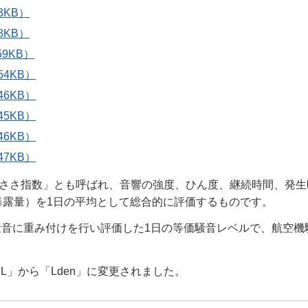
3KB）
8KB）
9KB）
4KB）
6KB）
5KB）
6KB）
7KB）
うるささ指数」とも呼ばれ、音響の強度、ひん度、継続時間、発
暴露量）を1日の平均として総合的に評価するものです。
の騒音に重み付けを行い評価した1日の等価騒音レベルで、航空機
L」から「Lden」に変更されました。