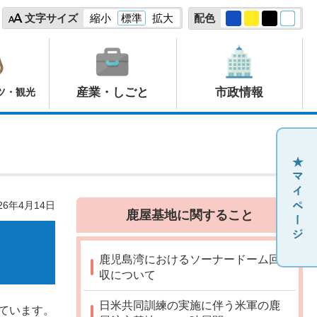
文字サイズ
縮小
標準
拡大
配色
産業・しごと
市政情報
ツ・観光
26年4月14日
鹿屋基地に関すること
鹿児島湾におけるソーナードーム回
収について
日米共同訓練の実施に伴う米軍の鹿
ています。