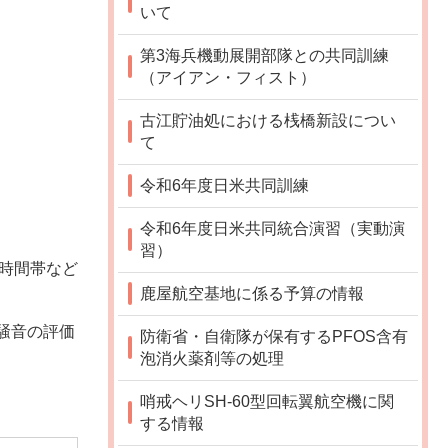
いて
第3海兵機動展開部隊との共同訓練
（アイアン・フィスト）
古江貯油処における桟橋新設につい
て
令和6年度日米共同訓練
令和6年度日米共同統合演習（実動演
習）
生時間帯など
鹿屋航空基地に係る予算の情報
騒音の評価
防衛省・自衛隊が保有するPFOS含有
泡消火薬剤等の処理
哨戒ヘリSH-60型回転翼航空機に関
する情報