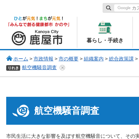
鹿屋市
暮らし・手続き
ホーム
>
市政情報
>
市の概要
>
組織案内
>
総合政策課
>
航空機騒音調査
りれき
航空機騒音調査
市民生活に大きな影響を及ぼす航空機騒音について、その