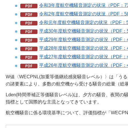
令和3年度航空機騒音測定の状況（PDF：7
令和2年度航空機騒音測定の状況（PDF：5
令和元年度航空機騒音測定の状況（PDF：5
平成30年度航空機騒音測定の状況（PDF：5
平成29年度航空機騒音測定の状況（PDF：4
平成28年度航空機騒音測定の状況（PDF：4
平成27年度航空機騒音測定の状況（PDF：4
平成26年度航空機騒音測定の状況（PDF：4
W値〈WECPNL(加重等価継続感覚騒音レベル）〉は「
の諸要素により、多数の航空機から受ける騒音の総量（総
Lden(時間帯補正等価騒音レベル)は、夕方の騒音、夜間
指標として国際的な主流となってきています。
航空機騒音に係る環境基準について、評価指標が「WECPN