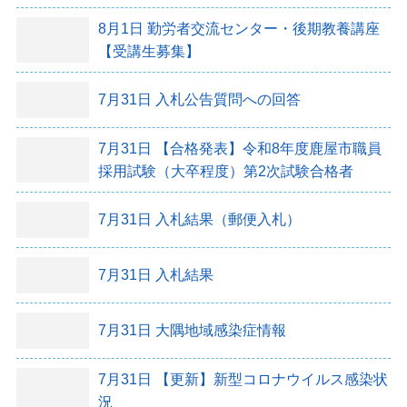
8月1日
勤労者交流センター・後期教養講座
【受講生募集】
7月31日
入札公告質問への回答
7月31日
【合格発表】令和8年度鹿屋市職員
採用試験（大卒程度）第2次試験合格者
7月31日
入札結果（郵便入札）
7月31日
入札結果
7月31日
大隅地域感染症情報
7月31日
【更新】新型コロナウイルス感染状
況