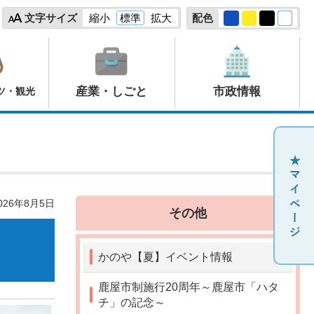
文字サイズ
縮小
標準
拡大
配色
産業・しごと
市政情報
ツ・観光
26年8月5日
その他
かのや【夏】イベント情報
鹿屋市制施行20周年～鹿屋市「ハタ
チ」の記念～