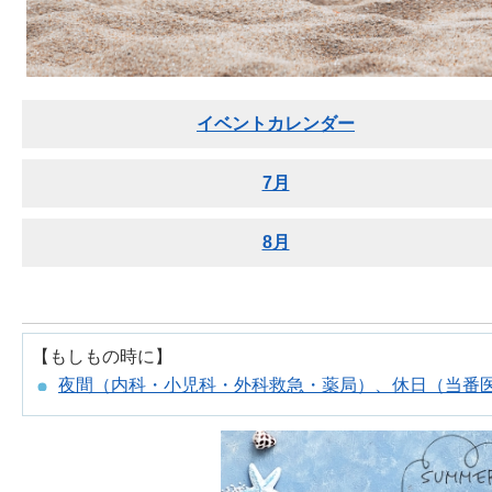
イベントカレンダー
7月
8月
【もしもの時に】
夜間（内科・小児科・外科救急・薬局）、休日（当番