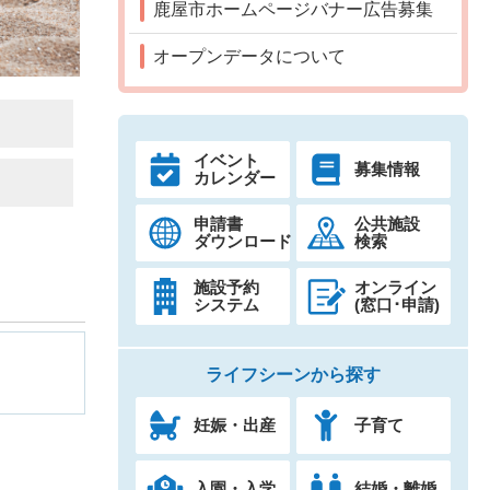
鹿屋市ホームページバナー広告募集
オープンデータについて
イベント
募集情報
カレンダー
申請書
公共施設
ダウンロード
検索
施設予約
オンライン
システム
(窓口･申請)
ライフシーンから探す
妊娠・出産
子育て
入園・入学
結婚・離婚