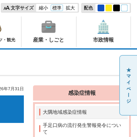
文字サイズ
縮小
標準
拡大
配色
産業・しごと
市政情報
ツ・観光
26年7月31日
感染症情報
大隅地域感染症情報
手足口病の流行発生警報発令につい
て