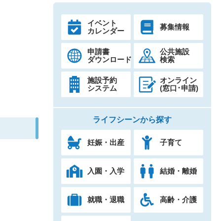
イベント
募集情報
カレンダー
申請書
公共施設
ダウンロード
検索
施設予約
オンライン
システム
(窓口･申請)
ライフシーンから探す
妊娠・出産
子育て
入園・入学
結婚・離婚
就職・退職
高齢・介護