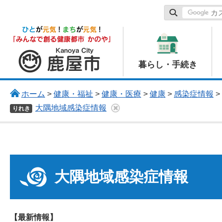
鹿屋市
暮らし・手続き
ホーム
>
健康・福祉
>
健康・医療
>
健康
>
感染症情報
>
大隅地域感染症情報
りれき
大隅地域感染症情報
【最新情報】