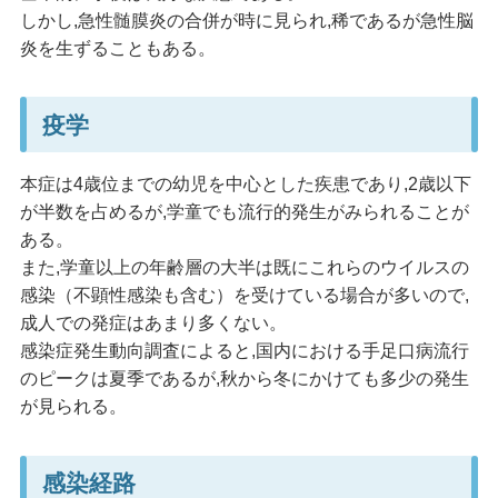
しかし,急性髄膜炎の合併が時に見られ,稀であるが急性脳
炎を生ずることもある。
疫学
本症は4歳位までの幼児を中心とした疾患であり,2歳以下
が半数を占めるが,学童でも流行的発生がみられることが
ある。
また,学童以上の年齢層の大半は既にこれらのウイルスの
感染（不顕性感染も含む）を受けている場合が多いので,
成人での発症はあまり多くない。
感染症発生動向調査によると,国内における手足口病流行
のピークは夏季であるが,秋から冬にかけても多少の発生
が見られる。
感染経路