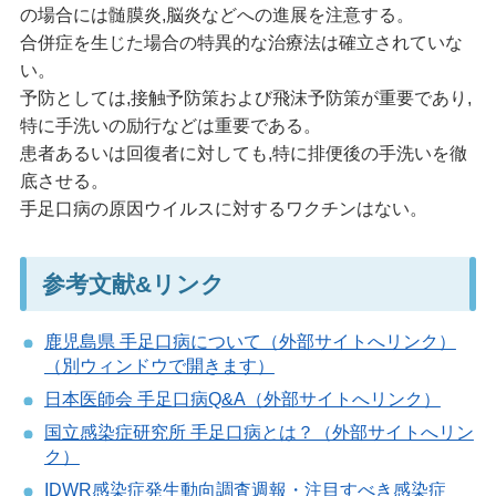
の場合には髄膜炎,脳炎などへの進展を注意する。
合併症を生じた場合の特異的な治療法は確立されていな
い。
予防としては,接触予防策および飛沫予防策が重要であり,
特に手洗いの励行などは重要である。
患者あるいは回復者に対しても,特に排便後の手洗いを徹
底させる。
手足口病の原因ウイルスに対するワクチンはない。
参考文献&リンク
鹿児島県 手足口病について（外部サイトへリンク）
（別ウィンドウで開きます）
日本医師会 手足口病Q&A（外部サイトへリンク）
国立感染症研究所 手足口病とは？（外部サイトへリン
ク）
IDWR感染症発生動向調査週報・注目すべき感染症