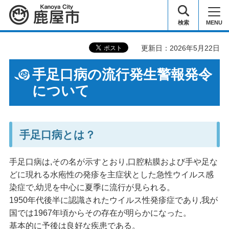
鹿屋市
検索
MENU
更新日：2026年5月22日
手足口病の流行発生警報発令
について
手足口病とは？
手足口病は,その名が示すとおり,口腔粘膜および手や足な
どに現れる水疱性の発疹を主症状とした急性ウイルス感
染症で,幼児を中心に夏季に流行が見られる。
1950年代後半に認識されたウイルス性発疹症であり,我が
国では1967年頃からその存在が明らかになった。
基本的に予後は良好な疾患である。