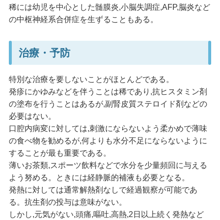
稀には幼児を中心とした髄膜炎,小脳失調症,AFP,脳炎など
の中枢神経系合併症を生ずることもある。
治療・予防
特別な治療を要しないことがほとんどである。
発疹にかゆみなどを伴うことは稀であり,抗ヒスタミン剤
の塗布を行うことはあるが,副腎皮質ステロイド剤などの
必要はない。
口腔内病変に対しては,刺激にならないよう柔かめで薄味
の食べ物を勧めるが,何よりも水分不足にならないように
することが最も重要である。
薄いお茶類,スポーツ飲料などで水分を少量頻回に与える
よう努める。ときには経静脈的補液も必要となる。
発熱に対しては通常解熱剤なしで経過観察が可能であ
る。抗生剤の投与は意味がない。
しかし,元気がない,頭痛,嘔吐,高熱,2日以上続く発熱など