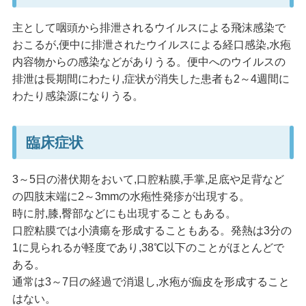
主として咽頭から排泄されるウイルスによる飛沫感染で
おこるが,便中に排泄されたウイルスによる経口感染,水疱
内容物からの感染などがありうる。便中へのウイルスの
排泄は長期間にわたり,症状が消失した患者も2～4週間に
わたり感染源になりうる。
臨床症状
3～5日の潜伏期をおいて,口腔粘膜,手掌,足底や足背など
の四肢末端に2～3mmの水疱性発疹が出現する。
時に肘,膝,臀部などにも出現することもある。
口腔粘膜では小潰瘍を形成することもある。発熱は3分の
1に見られるが軽度であり,38℃以下のことがほとんどで
ある。
通常は3～7日の経過で消退し,水疱が痂皮を形成すること
はない。