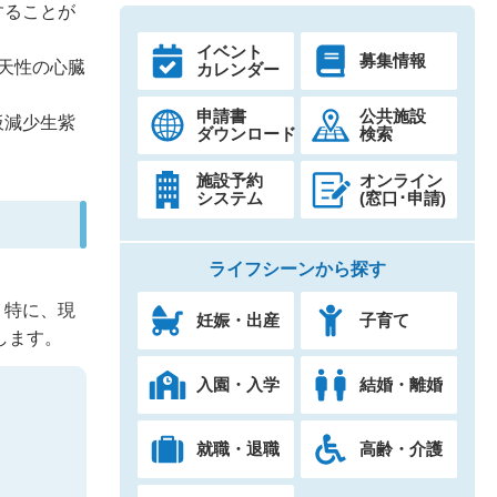
することが
イベント
募集情報
天性の心臓
カレンダー
申請書
公共施設
板減少生紫
ダウンロード
検索
施設予約
オンライン
システム
(窓口･申請)
ライフシーンから探す
、特に、現
妊娠・出産
子育て
します。
入園・入学
結婚・離婚
就職・退職
高齢・介護