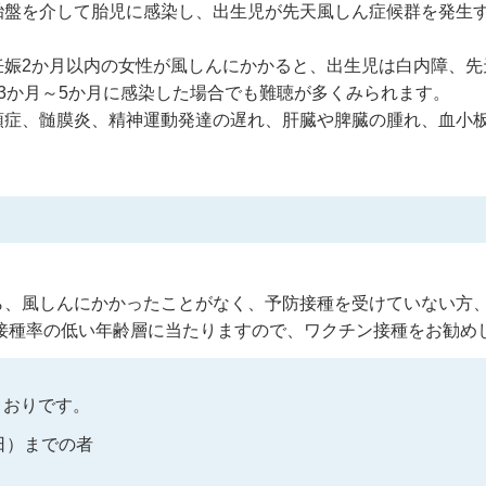
胎盤を介して胎児に感染し、出生児が先天風しん症候群を発生
妊娠2か月以内の女性が風しんにかかると、出生児は白内障、先
3か月～5か月に感染した場合でも難聴が多くみられます。
頭症、髄膜炎、精神運動発達の遅れ、肝臓や脾臓の腫れ、血小
。
ら、風しんにかかったことがなく、予防接種を受けていない方
で接種率の低い年齢層に当たりますので、ワクチン接種をお勧め
とおりです。
日）までの者