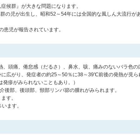
ん症候群』が大きな問題になります。
候群の児が出生し、昭和52～54年には全国的な風しん大流行が
名の患児が報告されています。
は微熱、頭痛、倦怠感（だるさ）、鼻水、咳、痛みのないバラ色の
広がり、発症者の約25～50％に38～39℃前後の発熱が見ら
には発疹がみられないこともあり。）
耳介後部、後頭部、頸部リンパ節の腫れがみられます。
ります。
％います。