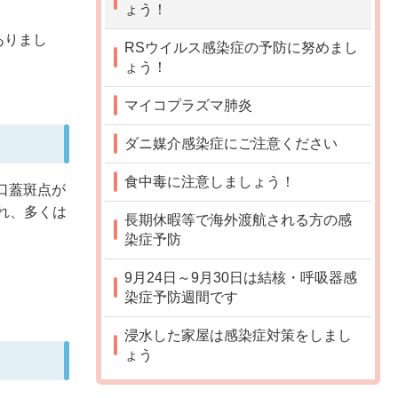
ょう！
ありまし
RSウイルス感染症の予防に努めまし
ょう！
マイコプラズマ肺炎
ダニ媒介感染症にご注意ください
食中毒に注意しましょう！
口蓋斑点が
れ、多くは
長期休暇等で海外渡航される方の感
染症予防
9月24日～9月30日は結核・呼吸器感
染症予防週間です
浸水した家屋は感染症対策をしまし
ょう