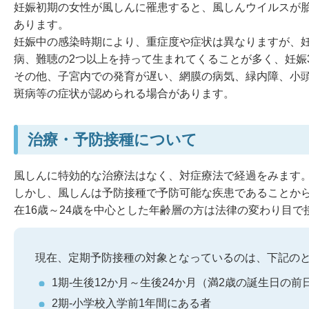
妊娠初期の女性が風しんに罹患すると、風しんウイルスが
あります。
妊娠中の感染時期により、重症度や症状は異なりますが、
病、難聴の2つ以上を持って生まれてくることが多く、妊娠
その他、子宮内での発育が遅い、網膜の病気、緑内障、小
斑病等の症状が認められる場合があります。
治療・予防接種について
風しんに特効的な治療法はなく、対症療法で経過をみます
しかし、風しんは予防接種で予防可能な疾患であることか
在16歳～24歳を中心とした年齢層の方は法律の変わり目
現在、定期予防接種の対象となっているのは、下記の
1期-生後12か月～生後24か月（満2歳の誕生日の前
2期-小学校入学前1年間にある者