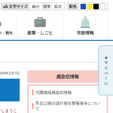
文字サイズ
縮小
標準
拡大
配色
産業・しごと
市政情報
ツ・観光
25年2月7日
感染症情報
大隅地域感染症情報
手足口病の流行発生警報発令につい
て
てしまうこ