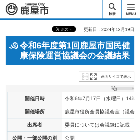
鹿屋市
検索
MENU
更新日：2024年12月19日
令和6年度第1回鹿屋市国民健
康保険運営協議会の会議結果
画面サイズで表示
開催日時
令和6年7月17日（水曜日）14時3
開催場所
鹿屋市役所全員協議会室（議会棟
出席者
委員については会議録に記載
公開・一部公開の別
公開