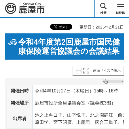
鹿屋市
検索
MENU
更新日：2025年2月21日
令和4年度第2回鹿屋市国民健
康保険運営協議会の会議結果
画面サイズで表示
開催日時
令和4年10月27日（木曜日）15時～16時
開催場所
鹿屋市役所全員協議会室（議会棟3階）
池之上キヨ子、山下悦子、北之園静江、前田
出席者
原田学、宮下昭廣、上籠司、落合三重子、新