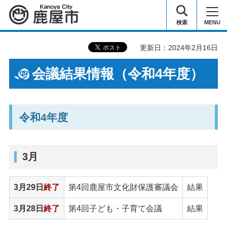
鹿屋市
検索
MENU
更新日：2024年2月16日
会議結果情報（令和4年度）
令和4年度
3月
3月29日
終了
第4回鹿屋市文化財保護審議会
結果
3月28日
終了
第4回子ども・子育て会議
結果