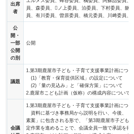
エルメス委員、蜂谷委員、橘委員、阿蘇品委員、
出席
員、森委員、ノ上委員、泊委員、下村委員、躯
者
員、有川委員、曽原委員、橋元委員、川﨑委員、渡
公
開・
一部
公開
公開
の別
1.第3期鹿屋市子ども・子育て支援事業計画につい
(1)「教育・保育提供区域」の設定について
議題
(2)「量の見込み」と「確保方策」について
2.鹿屋市こども計画（仮称）の構成内容について
1.第3期鹿屋市子ども・子育て支援事業計画につい
資料に基づき事務局から説明を行い、今後、「
素案」に包含される形で、「第3期鹿屋市子ども
会議
定作業を進めることで、会議全員一致で承認を得