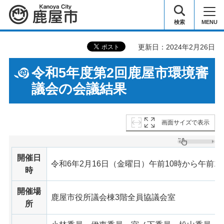
鹿屋市
検索
MENU
更新日：2024年2月26日
令和5年度第2回鹿屋市環境審
議会の会議結果
画面サイズで表示
開催日
令和6年2月16日（金曜日）午前10時から午前11
時
開催場
鹿屋市役所議会棟3階全員協議会室
所