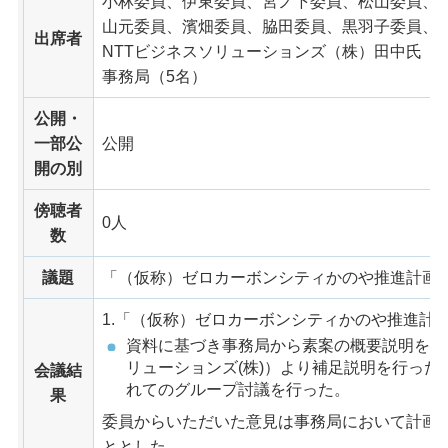
小林委員、伊東委員、宮ノ下委員、松山委員、
山元委員、濱畑委員、脇田委員、黒羽子委員、
出席者
NTTビジネスソリューションズ（株）田中氏（
事務局（5名）
公開・
一部公
公開
開の別
傍聴者
0人
数
議題
「（仮称）ゼロカーボンシティかのや推進計画
1.「（仮称）ゼロカーボンシティかのや推進計
資料に基づき事務局から素案の概要説明を行
リューションズ(株)）より補足説明を行った
会議結
れてのグループ討議を行った。
果
委員からいただいた意見は事務局において計画
ととした。