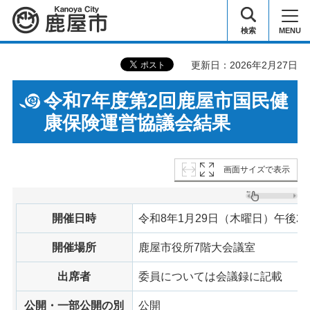
鹿屋市
検索
MENU
更新日：2026年2月27日
令和7年度第2回鹿屋市国民健
康保険運営協議会結果
画面サイズで表示
開催日時
令和8年1月29日（木曜日）午後2時
開催場所
鹿屋市役所7階大会議室
出席者
委員については会議録に記載
公開・一部公開の別
公開