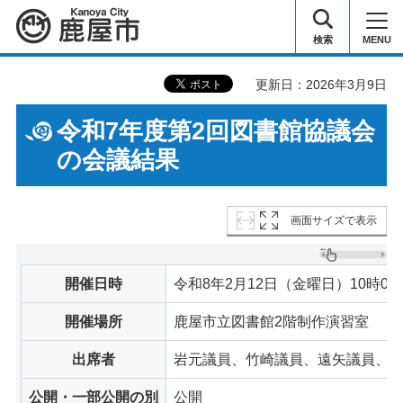
鹿屋市
検索
MENU
更新日：2026年3月9日
令和7年度第2回図書館協議会
の会議結果
画面サイズで表示
開催日時
令和8年2月12日（金曜日）10時00
開催場所
鹿屋市立図書館2階制作演習室
出席者
岩元議員、竹崎議員、遠矢議員、迫
公開・一部公開の別
公開