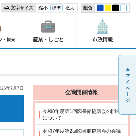
文字サイズ
縮小
標準
拡大
配色
産業・しごと
市政情報
ツ・観光
26年7月7日
会議開催情報
令和8年度第1回図書館協議会の開催
について
令和7年度第2回図書館協議会の会議