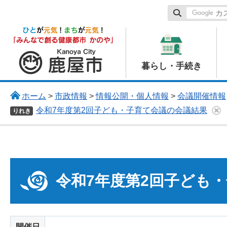
鹿屋市
暮らし・手続き
ホーム
>
市政情報
>
情報公開・個人情報
>
会議開催情報
令和7年度第2回子ども・子育て会議の会議結果
りれき
令和7年度第2回子ども
開催日