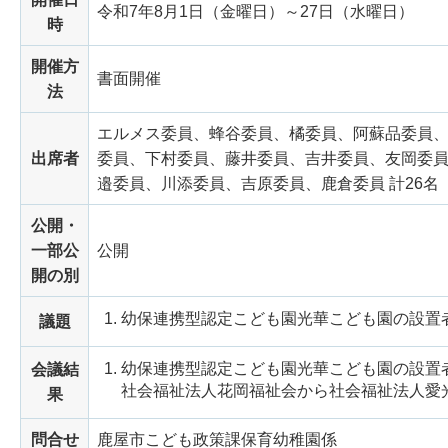
令和7年8月1日（金曜日）～27日（水曜日）
時
開催方
書面開催
法
エルメス委員、蜂谷委員、橘委員、阿蘇品委員
出席者
委員、下村委員、藤井委員、吉井委員、友岡委
邉委員、川添委員、吉原委員、鹿倉委員 計26名
公開・
一部公
公開
開の別
幼保連携型認定こども園光華こども園の設置
議題
幼保連携型認定こども園光華こども園の設置
会議結
社会福祉法人花岡福祉会から社会福祉法人愛
果
問合せ
鹿屋市こども政策課保育幼稚園係