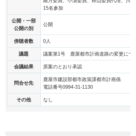
緒方委員、小濵委員、柊山委員代理、川
15名参加
公開・一部
公開
公開の別
傍聴者数
0人
議題
議案第1号 鹿屋都市計画道路の変更につ
会議結果
原案のとおり承認
鹿屋市建設部都市政策課都市計画係
問合せ先
電話番号0994-31-1130
その他
なし