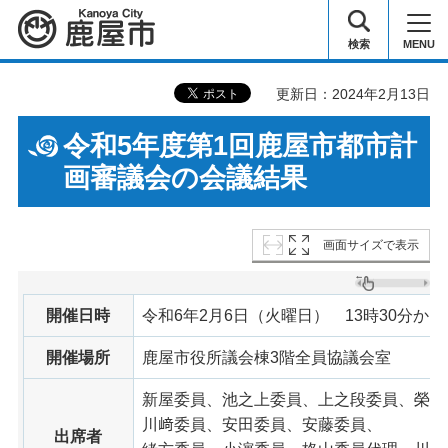
鹿屋市
検索
MENU
更新日：2024年2月13日
令和5年度第1回鹿屋市都市計
画審議会の会議結果
画面サイズで表示
開催日時
令和6年2月6日（火曜日） 13時30分から
開催場所
鹿屋市役所議会棟3階全員協議会室
新屋委員、池之上委員、上之段委員、榮樂
川﨑委員、安田委員、安藤委員、
出席者