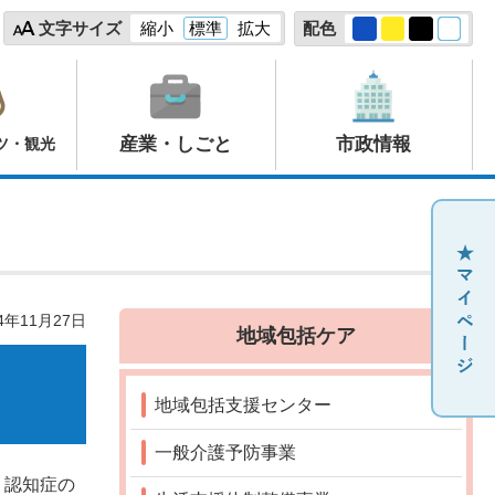
文字サイズ
縮小
標準
拡大
配色
産業・しごと
市政情報
ツ・観光
4年11月27日
地域包括ケア
地域包括支援センター
一般介護予防事業
、認知症の