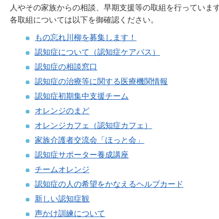
人やその家族からの相談、早期支援等の取組を行っていま
各取組については以下を御確認ください。
もの忘れ川柳を募集します！
認知症について（認知症ケアパス）
認知症の相談窓口
認知症の治療等に関する医療機関情報
認知症初期集中支援チーム
オレンジのまど
オレンジカフェ（認知症カフェ）
家族介護者交流会「ほっと会」
認知症サポーター養成講座
チームオレンジ
認知症の人の希望をかなえるヘルプカード
新しい認知症観
声かけ訓練について