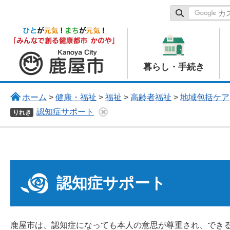
鹿屋市
暮らし・手続き
ホーム
>
健康・福祉
>
福祉
>
高齢者福祉
>
地域包括ケア
認知症サポート
りれき
認知症サポート
鹿屋市は、認知症になっても本人の意思が尊重され、でき