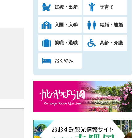
妊娠・出産
子育て
入園・入学
結婚・離婚
就職・退職
高齢・介護
おくやみ