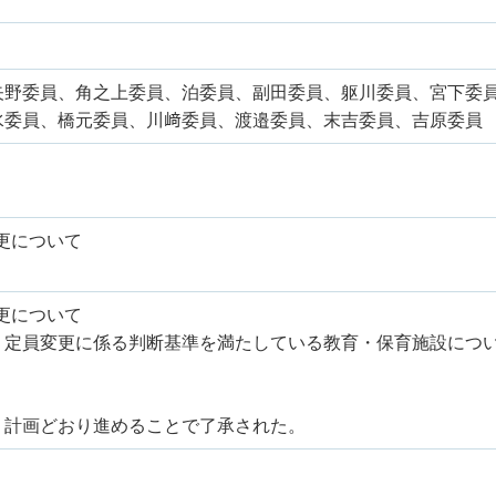
矢野委員、角之上委員、泊委員、副田委員、躯川委員、宮下委
委員、橋元委員、川﨑委員、渡邉委員、末吉委員、吉原委員 
更について
更について
、定員変更に係る判断基準を満たしている教育・保育施設につ
、計画どおり進めることで了承された。