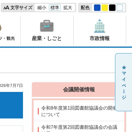
文字サイズ
縮小
標準
拡大
配色
産業・しごと
市政情報
ツ・観光
26年7月7日
会議開催情報
令和8年度第1回図書館協議会の開催
について
令和7年度第2回図書館協議会の会議