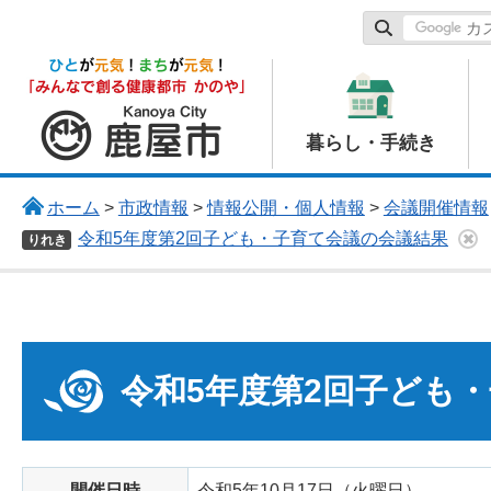
鹿屋市
暮らし・手続き
ホーム
>
市政情報
>
情報公開・個人情報
>
会議開催情報
令和5年度第2回子ども・子育て会議の会議結果
りれき
令和5年度第2回子ども
開催日時
令和5年10月17日（火曜日）