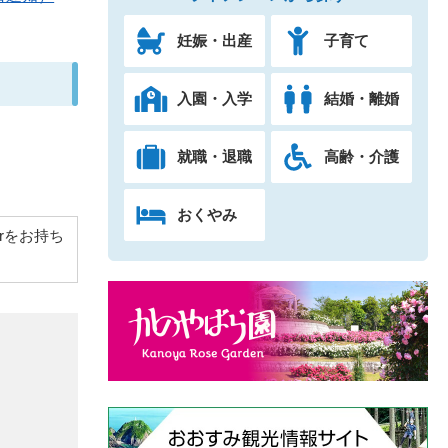
妊娠・出産
子育て
入園・入学
結婚・離婚
就職・退職
高齢・介護
おくやみ
derをお持ち