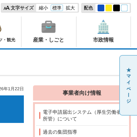
文字サイズ
縮小
標準
拡大
配色
産業・しごと
市政情報
ツ・観光
26年1月22日
事業者向け情報
電子申請届出システム（厚生労働省
所管）について
過去の集団指導