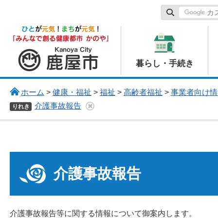
鹿屋市
暮らし・手続き
ホーム
>
健康・福祉
>
福祉
>
高齢者福祉
>
事業者向け情
介護事故報告
りれき
介護事故報告
介護事故報告等に関する情報について御案内します。