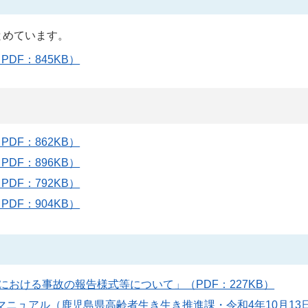
とめています。
DF：845KB）
DF：862KB）
DF：896KB）
DF：792KB）
DF：904KB）
等における事故の報告様式等について」（PDF：227KB）
ニュアル（鹿児島県高齢者生き生き推進課・令和4年10月13