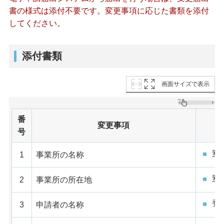
書の様式は添付不要です。変更事項に応じた書類を添付
してください。
添付書類
画面サイズで表示
番
変更事項
号
変
1
事業所の名称
変
2
事業所の所在地
登
3
申請者の名称