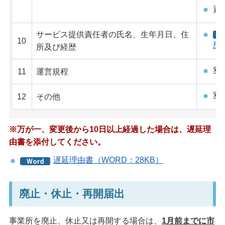
資
サービス提供責任者の氏名、生年月日、住
10
歴
所及び経歴
変
11
運営規程
変
12
その他
※万が一、変更後から10日以上経過した場合は、遅延理
由書を添付してください。
遅延理由書（WORD：28KB）
廃止・休止・再開届出
事業所を廃止、休止又は再開する場合は、
1月前までに市