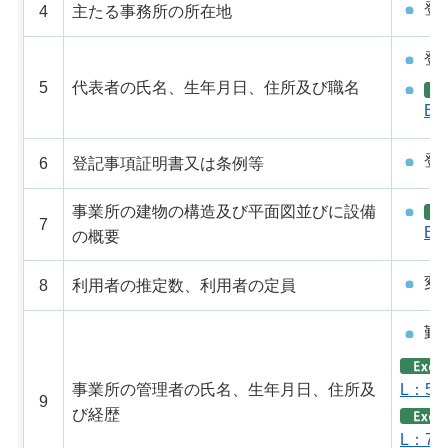
登
4
主たる事務所の所在地
登
5
代表者の氏名、生年月日、住所及び職名
B
登
6
登記事項証明書又は条例等
事業所の建物の構造及び平面図並びに設備
7
B
の概要
変
8
利用者の推定数、利用者の定員
勤
事業所の管理者の氏名、生年月日、住所及
L：56
9
び経歴
L：72