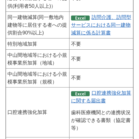
供(利用者50人以上)）
同一建物減算(同一敷地内
訪問介護、訪問型
建物等に居住する者への提
サービスにおける同一建物
供割合90%以上)
減算に係る計算書
特別地域加算
不要
中山間地域等における小規
不要
模事業所加算（地域）
中山間地域等における小規
不要
模事業所加算（規模）
口腔連携強化加算
に関する届出書
口腔連携強化加算
歯科医療機関との連携状況
が確認できる書類（協定書
等）