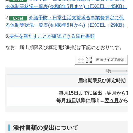
る体制等状況一覧表(令和8年5月まで)（EXCEL：45KB）
2.
介護予防・日常生活支援総合事業費算定に係
る体制等状況一覧表(令和8年6月から)（EXCEL：29KB）
3.
要件を満たすことが確認できる添付書類
なお、届出期限及び算定開始時期は下記のとおりです。
画面サイズで表示
届出期限及び算定時期
毎月
15日
までに届出→
翌月
から算
毎月
16日
以降に届出→
翌々月
から算
添付書類の提出について