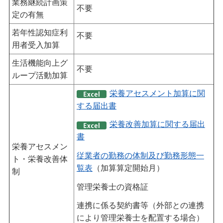
業務継続計画策
不要
定の有無
若年性認知症利
不要
用者受入加算
生活機能向上グ
不要
ループ活動加算
栄養アセスメント加算に関
する届出書
栄養改善加算に関する届出
書
栄養アセスメン
従業者の勤務の体制及び勤務形態一
ト・栄養改善体
覧表
（加算算定開始月）
制
管理栄養士の資格証
連携に係る契約書等（外部との連携
により管理栄養士を配置する場合）