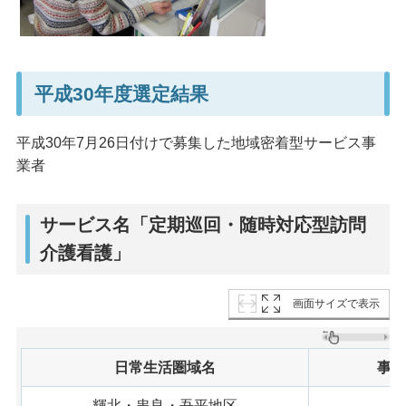
平成30年度選定結果
平成30年7月26日付けで募集した地域密着型サービス事
業者
サービス名「定期巡回・随時対応型訪問
介護看護」
画面サイズで表示
日常生活圏域名
事業
輝北・串良・吾平地区