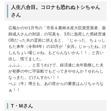
人生八合目。コロナも恐れぬトシちゃん
さん
広報かのや1月号の「市長＆農林水産大臣賞受賞者、薬
師成人さんの対談」の写真を、3月に急死した県経営連
OBだった夫の霊前に供えると、「じゃった、ちょっし
もた来年（令和4年）の10月が『全共』じゃったね。け
しんちょい場じゃね。もどらんないかん！！」と言い
出し、慌てました。
ふふふ、、、と言うわけで、経済連に永年勤務した夫
が初夢の中に宇宙船でもどってきやせんか？せわらし
なっきた。どげんすかい！！
べぶ（牛）博士も、あの世からの審査はムリちゃろな
ぁ！！
T・Mさん