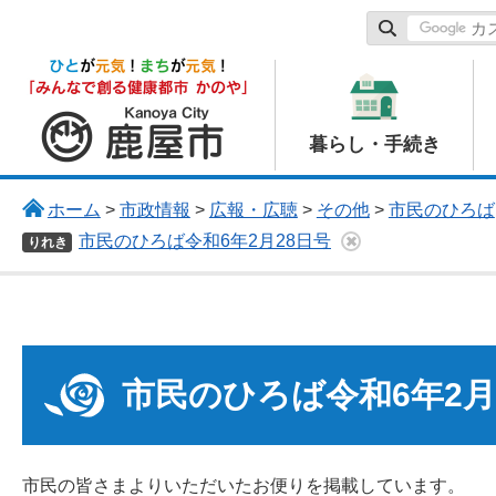
鹿屋市
暮らし・手続き
ホーム
>
市政情報
>
広報・広聴
>
その他
>
市民のひろば
市民のひろば令和6年2月28日号
りれき
市民のひろば令和6年2月
市民の皆さまよりいただいたお便りを掲載しています。