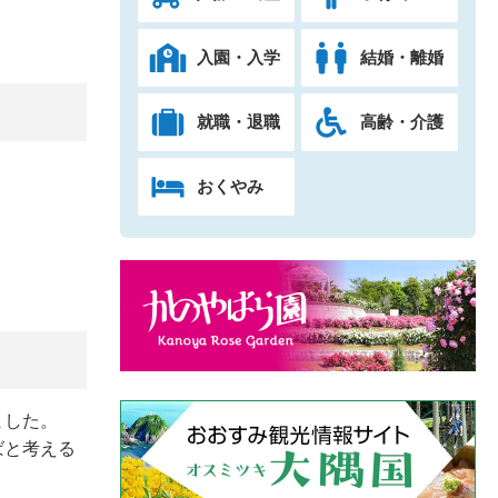
入園・入学
結婚・離婚
就職・退職
高齢・介護
おくやみ
ました。
ばと考える