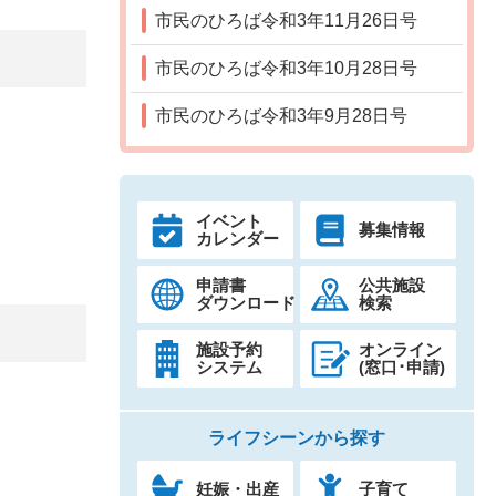
市民のひろば令和3年11月26日号
市民のひろば令和3年10月28日号
市民のひろば令和3年9月28日号
イベント
募集情報
カレンダー
申請書
公共施設
ダウンロード
検索
施設予約
オンライン
システム
(窓口･申請)
ライフシーンから探す
妊娠・出産
子育て