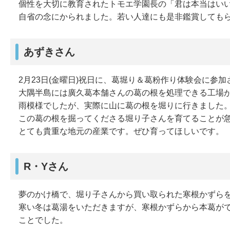
個性を大切に教育されたトモエ学園長の「君は本当はい
自省の念にかられました。若い人達にも是非鑑賞しても
あずきさん
2月23日(金曜日)祝日に、葛堀り＆葛粉作り体験会に参
大隅半島には廣久葛本舗さんの葛の根を処理できる工場
雨模様でしたが、実際に山に葛の根を堀りに行きました
この葛の根を掘ってくださる堀り子さんを育てることが
とても貴重な地元の産業です。ぜひ育ってほしいです。
R・Yさん
夢のかけ橋で、堀り子さんから買い取られた寒根かずら
寒い冬は葛湯をいただきますが、寒根かずらから本葛が
ことでした。