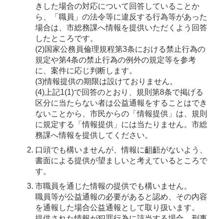
きした場合の対応について回答していることか
ら、「職員」の法令等に違反する行為等があった
場合は、市総務課へ情報を提供いただくよう回答
したところです。
(2)国家公務員倫理規程第3条における禁止行為の
規定や第4条の禁止行為の例外の規定等を参考
に、案件に応じ判断します。
(3)情報提供の期限は設けておりません。
(4)上記1(1)で回答のとおり、規則第8条で掲げる
区分に当たらない者は公益通報をすることはでき
ないことから、市民からの「情報提供」は、規則
に規定する「情報提供」には当たりません。市総
務課へ情報を提供してください。
口頭でも構いませんが、情報に齟齬がないよう、
書面による提供が望ましいと考えているところで
す。
市職員を通じた情報の提供でも構いません。
職員等が公益通報の必要があると認め、その内容
を通報した場合公益通報として取り扱います。
提供された情報が犯罪行為に該当する場合、刑事