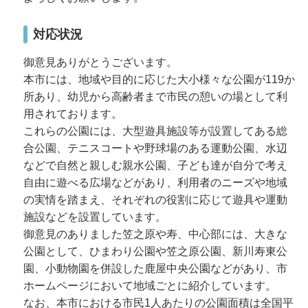
対応状況
御意見ありがとうございます。
本市には、地域や目的に応じた大小様々な公園が119か
所あり、幼児から高齢者まで市民の憩いの場として利
用されております。
これらの公園には、大型遊具施設等が設置してある総
合公園、テニスコートや野球場のある運動公園、水辺
などで自然と親しむ親水公園、子ども達が自分で考え
自由に遊べる広場などがあり、利用者のニーズや地域
の実情を踏まえ、それぞれの役割に応じて遊具や運動
施設などを設置しています。
御意見のありました笠之原や寿、中心部には、大きな
公園として、ひまわり公園や笠之原公園、新川寿東公
園、小動物園を併設した鹿屋中央公園などがあり、市
ホームページにおいて地域ごとに紹介しています。
なお、本市における市民1人あたりの公園面積は全国平