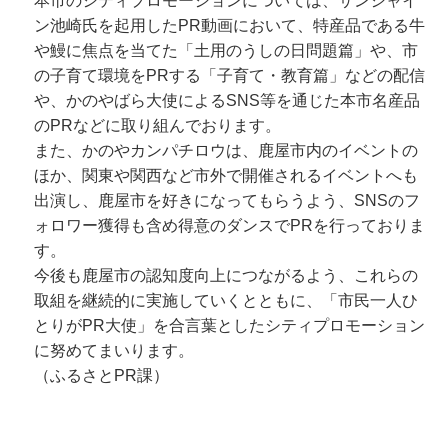
本市のシティプロモーションについては、サンシャイ
ン池崎氏を起用したPR動画において、特産品である牛
や鰻に焦点を当てた「土用のうしの日問題篇」や、市
の子育て環境をPRする「子育て・教育篇」などの配信
や、かのやばら大使によるSNS等を通じた本市名産品
のPRなどに取り組んでおります。
また、かのやカンパチロウは、鹿屋市内のイベントの
ほか、関東や関西など市外で開催されるイベントへも
出演し、鹿屋市を好きになってもらうよう、SNSのフ
ォロワー獲得も含め得意のダンスでPRを行っておりま
す。
今後も鹿屋市の認知度向上につながるよう、これらの
取組を継続的に実施していくとともに、「市民一人ひ
とりがPR大使」を合言葉としたシティプロモーション
に努めてまいります。
（ふるさとPR課）