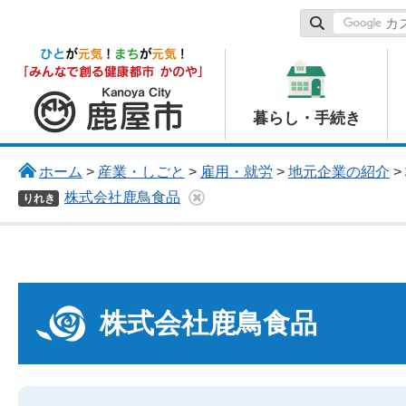
鹿屋市
暮らし・手続き
ホーム
>
産業・しごと
>
雇用・就労
>
地元企業の紹介
>
株式会社鹿鳥食品
りれき
株式会社鹿鳥食品