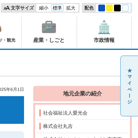
文字サイズ
縮小
標準
拡大
配色
産業・しごと
市政情報
ツ・観光
25年6月1日
地元企業の紹介
社会福祉法人愛光会
株式会社丸吉