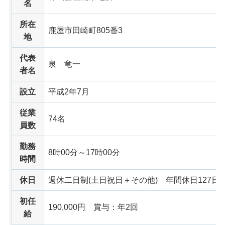
名
所在
鹿屋市田崎町805番3
地
代表
泉
竜一
者名
設立
平成2年7月
従業
74名
員数
勤務
8時00分～17時00分
時間
休日
週休二日制(土日祝日＋その他)
年間休日127日
初任
190,000円
賞与：年2回
給