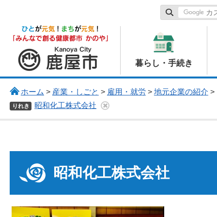
鹿屋市
暮らし・手続き
ホーム
>
産業・しごと
>
雇用・就労
>
地元企業の紹介
>
昭和化工株式会社
りれき
昭和化工株式会社