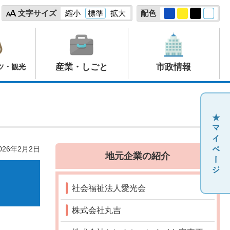
文字サイズ
縮小
標準
拡大
配色
産業・しごと
市政情報
ツ・観光
26年2月2日
地元企業の紹介
社会福祉法人愛光会
株式会社丸吉