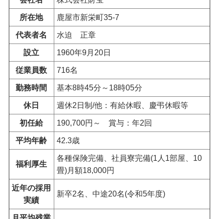
所在地
鹿屋市新栄町35-7
代表者名
水迫
正章
設立
1960年9月20日
従業員数
716名
勤務時間
基本8時45分～18時05分
休日
週休2日制/他：有給休暇、慶弔休暇等
初任給
190,700円～
賞与
：年2回
平均年齢
42.3歳
各種保険完備、社員寮完備(1人1部屋、10
福利厚生
畳)月額18,000円
近年の採用
新卒2名、中途20名(令和5年度)
実績
月平均残業