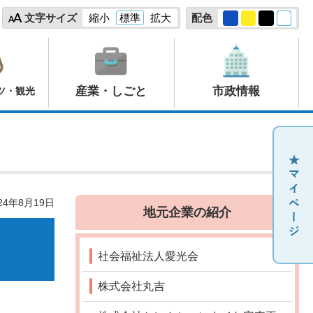
文字サイズ
縮小
標準
拡大
配色
産業・しごと
市政情報
ツ・観光
24年8月19日
地元企業の紹介
社会福祉法人愛光会
株式会社丸吉