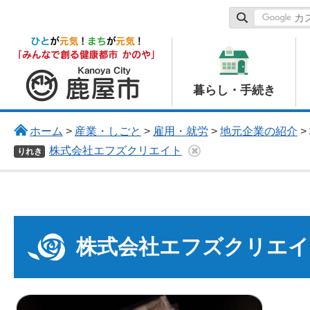
鹿屋市
暮らし・手続き
ホーム
>
産業・しごと
>
雇用・就労
>
地元企業の紹介
>
株式会社エフズクリエイト
りれき
株式会社エフズクリエイ