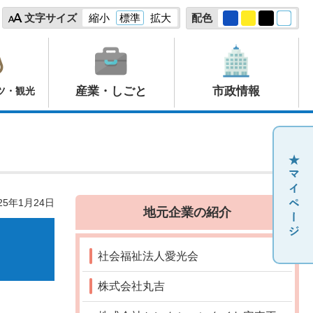
文字サイズ
縮小
標準
拡大
配色
産業・しごと
市政情報
ツ・観光
25年1月24日
地元企業の紹介
社会福祉法人愛光会
株式会社丸吉