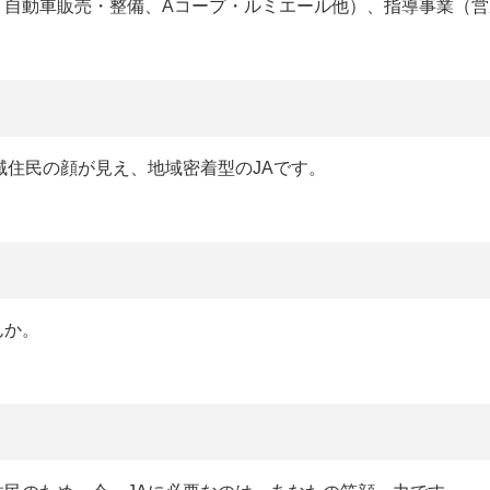
、自動車販売・整備、Aコープ・ルミエール他）、指導事業（営
域住民の顔が見え、地域密着型のJAです。
んか。