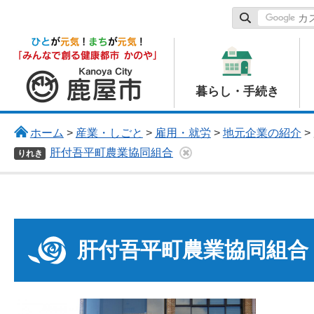
鹿屋市
暮らし・手続き
ホーム
>
産業・しごと
>
雇用・就労
>
地元企業の紹介
>
肝付吾平町農業協同組合
りれき
肝付吾平町農業協同組合