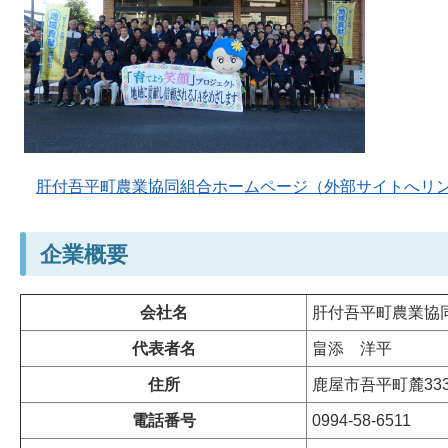
肝付吾平町農業協同組合ホームページ（外部サイトへリ
企業概要
会社名
肝付吾平町農業協
代表者名
畠添
洋平
住所
鹿屋市吾平町麓333
電話番号
0994-58-6511