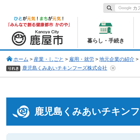
鹿屋市
暮らし・手続き
ホーム
>
産業・しごと
>
雇用・就労
>
地元企業の紹介
>
鹿児島くみあいチキンフーズ株式会社
りれき
鹿児島くみあいチキンフ