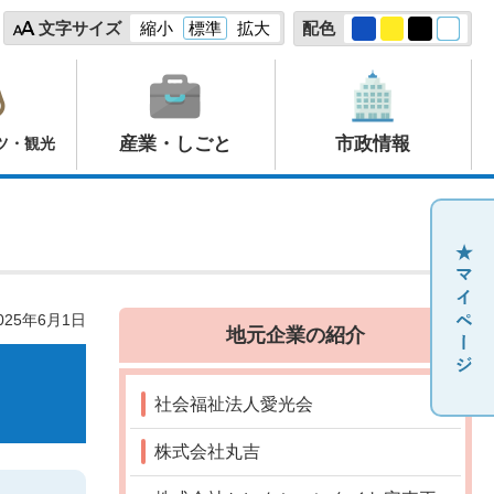
文字サイズ
縮小
標準
拡大
配色
産業・しごと
市政情報
ツ・観光
25年6月1日
地元企業の紹介
社会福祉法人愛光会
株式会社丸吉