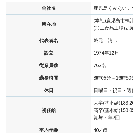
会社名
鹿児島くみあいチ
(本社)鹿児島市鴨
所在地
(加工食品工場)鹿屋
代表者名
城元
清巳
設立
1974年12月
従業員数
762名
勤務時間
8時05分～16時50
休日
日曜日・祝日・週
大卒(基本給)183,2
初任給
高卒(基本給)158,8
賞与：年2回
平均年齢
40.4歳