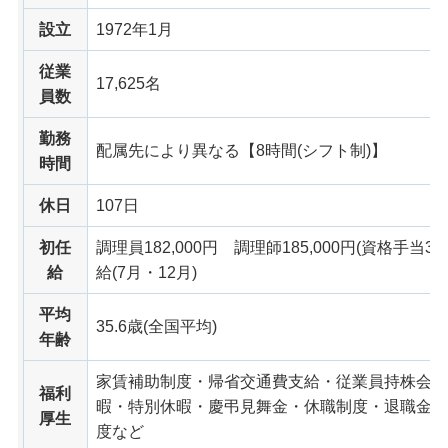
設立
1972年1月
従業
17,625名
員数
勤務
配属先により異なる【8時間(シフト制)】
時間
休日
107日
初任
調理員182,000円
調理師
185,000円(資格手当3,0
給
給(7月・12月)
平均
35.6歳(全国平均)
年齢
家賃補助制度・帰省交通費支給・従業員持株会・
福利
暇・特別休暇・慶弔見舞金・休職制度・退職金(勤
厚生
度など