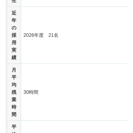
生
近
年
の
採
2026年度 21名
用
実
績
月
平
均
残
30時間
業
時
間
平