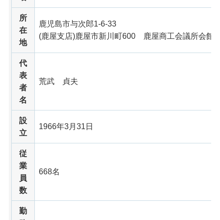
所
鹿児島市与次郎1-6-33
在
(鹿屋支店)鹿屋市新川町600
鹿屋
商工会議所会館5
地
代
表
荒武
貞夫
者
名
設
1966年3月31日
立
従
業
668名
員
数
勤