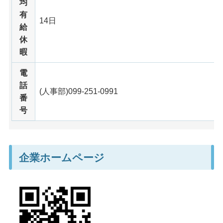
均
有
14日
給
休
暇
電
話
(人事部)099-251-0991
番
号
企業ホームページ