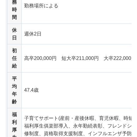
務
勤務場所による
時
間
休
週休2日
日
初
任
高卒200,000円
短大
卒211,000円
大卒
222,000円
給
平
均
47.4歳
年
齢
福
子育てサポート(産前・産後休暇、育児休暇、時短
利
福利厚生俱楽部導入、永年勤続表彰、フレンドシッ
厚
修制度、資格取得支援制度、インフルエンザ予防接