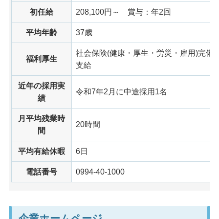
初任給
208,100円～
賞与
：年2回
平均年齢
37歳
社会保険(健康・厚生・労災・雇用)完備
福利厚生
支給
近年の採用実
令和7年2月に中途採用1名
績
月平均残業時
20時間
間
平均有給休暇
6日
電話番号
0994-40-1000
企業ホームページ