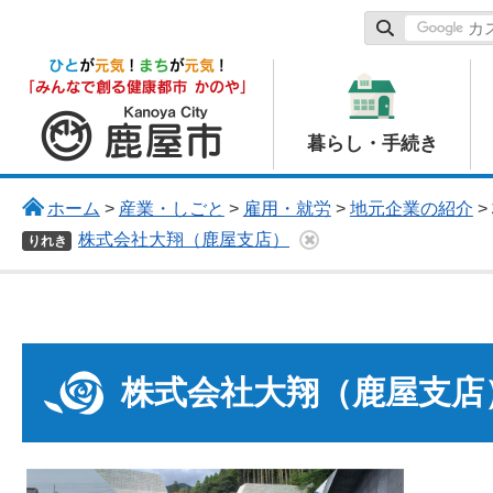
鹿屋市
暮らし・手続き
ホーム
>
産業・しごと
>
雇用・就労
>
地元企業の紹介
>
株式会社大翔（鹿屋支店）
りれき
株式会社大翔（鹿屋支店