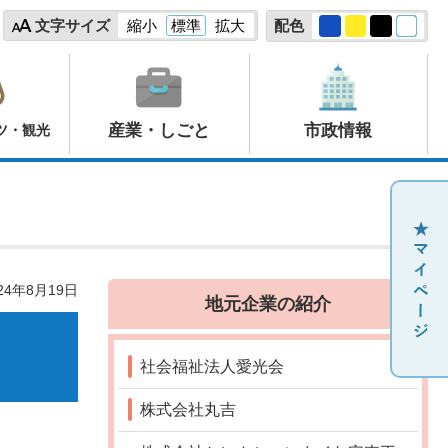
文字サイズ
縮小
標準
拡大
配色
産業・しごと
市政情報
ツ・観光
24年8月19日
地元企業の紹介
社会福祉法人愛光会
株式会社丸吉