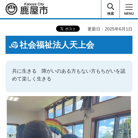
鹿屋市
検索
MENU
更新日：2025年6月1日
社会福祉法人天上会
共に生きる
障がい
のある方もない方もちがいを認
めて楽しく生きる