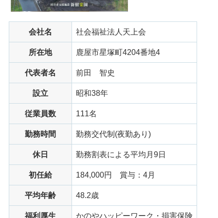
会社名
社会福祉法人天上会
所在地
鹿屋市星塚町4204番地4
代表者名
前田
智史
設立
昭和38年
従業員数
111名
勤務時間
勤務交代制(夜勤あり)
休日
勤務割表による平均月9日
初任給
184,000円
賞与
：4月
平均年齢
48.2歳
福利厚生
かのやハッピーワーク・損害保険